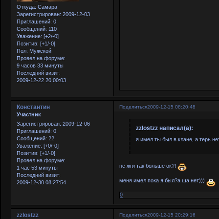
Откуда:
Самара
Зарегистрирован
: 2009-12-03
Приглашений:
0
Сообщений:
110
Уважение:
[+2/-0]
Позитив:
[+1/-0]
Пол:
Мужской
Провел на форуме:
9 часов 33 минуты
Последний визит:
2009-12-22 20:00:03
Константин
Поделиться
2009-12-15 08:20:48
Участник
Зарегистрирован
: 2009-12-06
zzlostzz написал(а):
Приглашений:
0
Сообщений:
22
я имел ты был в клане, а терь не
Уважение:
[+0/-0]
Позитив:
[+1/-0]
Провел на форуме:
не жги так больше ок?!
1 час 53 минуты
Последний визит:
меня имел пока я был?а ща нет)))
2009-12-30 08:27:54
0
zzlostzz
Поделиться
2009-12-15 20:29:16