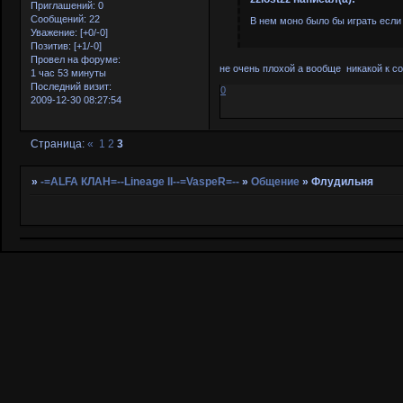
Приглашений:
0
Сообщений:
22
В нем моно было бы играть есл
Уважение:
[+0/-0]
Позитив:
[+1/-0]
Провел на форуме:
не очень плохой а вообще никакой к со
1 час 53 минуты
Последний визит:
0
2009-12-30 08:27:54
Страница:
«
1
2
3
»
-=ALFA КЛАН=--Lineage II--=VaspeR=--
»
Общение
»
Флудильня