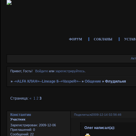
ФОРУМ
СОКЛАНЫ
УСТАВ
Ак
Привет, Гость!
Войдите
или
зарегистрируйтесь
.
»
-=ALFA КЛАН=--Lineage II--=VaspeR=--
»
Общение
»
Флудильня
Страница:
«
1
2
3
Константин
Поделиться
2009-12-14 02:56:46
Участник
Зарегистрирован
: 2009-12-06
Олег написал(а):
Приглашений:
0
Сообщений:
22