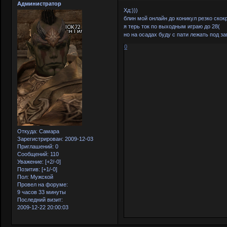
Администратор
Хд:)))
блин мой онлайн до коникул резко скок
я терь ток по выходным играю до 28(
но на осадах буду с пати лежать под з
0
Откуда:
Самара
Зарегистрирован
: 2009-12-03
Приглашений:
0
Сообщений:
110
Уважение:
[+2/-0]
Позитив:
[+1/-0]
Пол:
Мужской
Провел на форуме:
9 часов 33 минуты
Последний визит:
2009-12-22 20:00:03