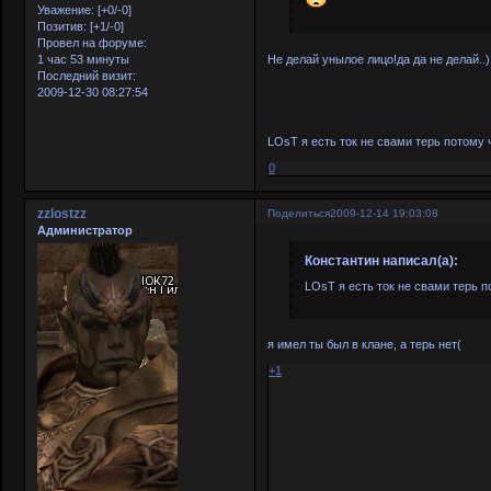
Уважение:
[+0/-0]
Позитив:
[+1/-0]
Провел на форуме:
Не делай унылое лицо!да да не делай..)
1 час 53 минуты
Последний визит:
2009-12-30 08:27:54
LOsT я есть ток не свами терь потому ч
0
zzlostzz
Поделиться
2009-12-14 19:03:08
Администратор
Константин написал(а):
LOsT я есть ток не свами терь по
я имел ты был в клане, а терь нет(
+1