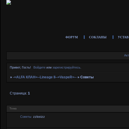
ФОРУМ
СОКЛАНЫ
УСТАВ
Ак
Привет, Гость!
Войдите
или
зарегистрируйтесь
.
»
-=ALFA КЛАН=--Lineage II--=VaspeR=--
»
Советы
Страница:
1
Тема
Советы
zzlostzz